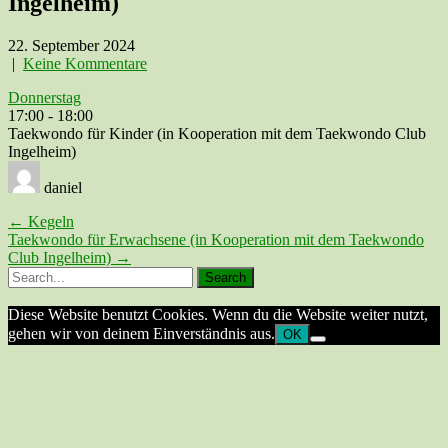
Ingelheim)
22. September 2024
|
Keine Kommentare
Donnerstag
17:00
-
18:00
Taekwondo für Kinder (in Kooperation mit dem Taekwondo Club
Ingelheim)
daniel
Post
←
Kegeln
Taekwondo für Erwachsene (in Kooperation mit dem Taekwondo
navigation
Club Ingelheim)
→
Diese Website benutzt Cookies. Wenn du die Website weiter nutzt,
gehen wir von deinem Einverständnis aus.
OK